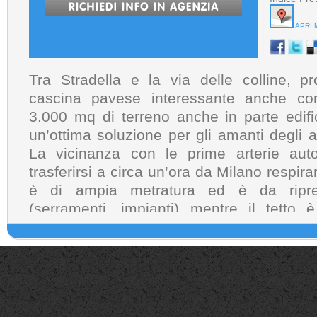
APRI 
Tra Stradella e la via delle colline, p
cascina pavese interessante anche com
3.000 mq di terreno anche in parte edifi
un’ottima soluzione per gli amanti degli a
affitto
vendita
affitto Pavia
vendita Pavia
Villa a schiera affitto Pavia
Villa a
La vicinanza con le prime arterie auto
Pavia
Appartamento vendita Pavia
Villa a schiera vendita
Villa a schiera affitto
Appartamento affitto Milano
Cas
vendita Pavia
Appartamento affitto Pavia
Villa singola affitto
Casa Indipendente affitto
Appartamento vendita Milano
Casa Indip
trasferirsi a circa un’ora da Milano respir
Appartamento vendita
Casa Indipendente vendita
Villa o villino vendita Pavia
affitto Milano
Appartamento affitto
Casa Indipende
Milano
Villa o villino vendita Milano
Villa a schiera vendita Milano
Villa a schiera affitto Milano
Villa singola vendita Milano
Vi
è di ampia metratura ed è da ripren
(serramenti, impianti) mentre il tetto 
rifatto. Esternamente troviamo un rus
garage, magazzino mentre la parte dedica
in parte vetrata e potrebbe essere intere
seconda abitazione od altro