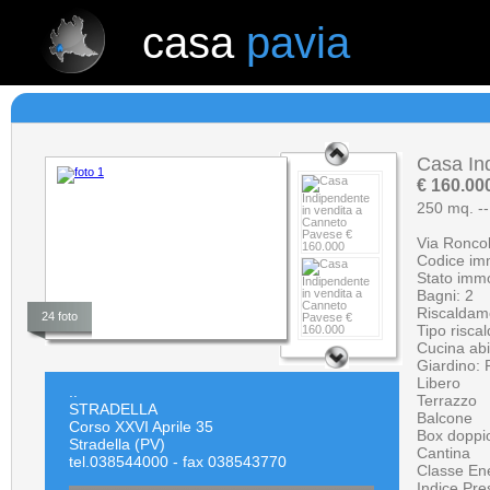
casa
pavia
casa
pavia
NESSUNA RICERCA EFFETTUATA
Casa In
€ 160.00
250 mq.
--
Via Roncol
Codice im
Stato immo
Bagni: 2
Riscaldam
24 foto
Tipo risca
Cucina abi
Giardino: 
Libero
..
Terrazzo
STRADELLA
Balcone
Corso XXVI Aprile 35
Box doppi
Stradella (PV)
Cantina
tel.038544000 - fax 038543770
Classe En
Indice Pre