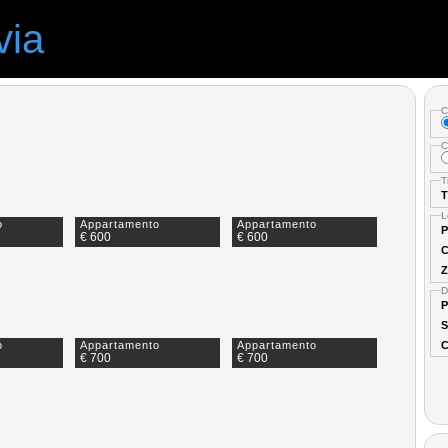
via
C
C
T
T
L
o
Appartamento
Appartamento
P
€ 600
€ 600
C
Z
D
P
S
C
o
Appartamento
Appartamento
€ 700
€ 700