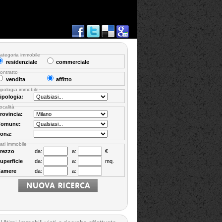
ategoria immobile
residenziale
commerciale
ontratto
vendita
affitto
ipologia immobile
ipologia:
ocalità
rovincia:
omune:
ona:
ati immobile
rezzo
da:
a:
€
uperficie
da:
a:
mq.
amere
da:
a: