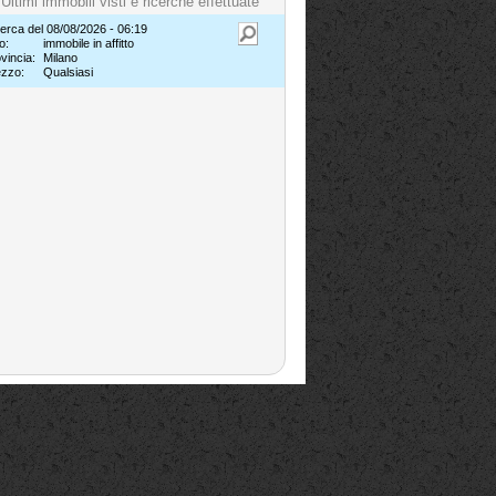
Ultimi immobili visti e ricerche effettuate
erca del 08/08/2026 - 06:19
o:
immobile in affitto
vincia:
Milano
ezzo:
Qualsiasi