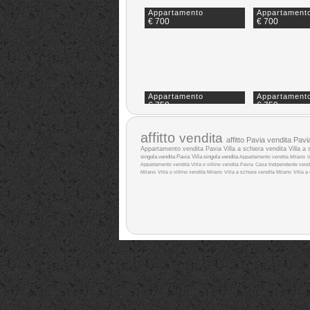
Appartamento
Appartament
€ 700
€ 700
Appartamento
Appartament
€ 750
€ 750
affitto
vendita
affitto Pavia
vendita Pavi
Appartamento vendita Pavia
Villa a schiera vendita
Villa a 
singola vendita Pavia
Villa singola vendita
Appartamento vendita Milano
V
Appartamento vendita
Villa o villino vendita Pavia
Casa Indipendente vend
Milano
Villa o villino vendita Milano
Villa a schiera vendita Milano
Villa a
Appartamento
Appartament
€ 800
€ 800
Appartamento
Appartament
€ 850
€ 850