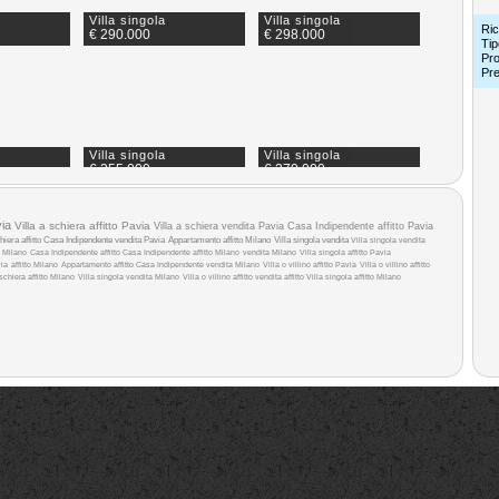
Villa singola
Villa singola
Ric
€ 290.000
€ 298.000
Tip
Pro
Pr
Villa singola
Villa singola
€ 355.000
€ 370.000
ia
Villa a schiera affitto Pavia
Villa a schiera vendita Pavia
Casa Indipendente affitto Pavia
hiera affitto
Casa Indipendente vendita Pavia
Appartamento affitto Milano
Villa singola vendita
Villa singola vendita
 Milano
Casa Indipendente affitto
Casa Indipendente affitto Milano
vendita Milano
Villa singola affitto Pavia
via
affitto Milano
Appartamento affitto
Casa Indipendente vendita Milano
Villa o villino affitto Pavia
Villa o villino affitto
 schiera affitto Milano
Villa singola vendita Milano
Villa o villino affitto
vendita
affitto
Villa singola affitto Milano
Villa singola
Villa singola
€ 389.000
Trattative riservate
Villa singola
Villa singola
€ 495.000
€ 650.000