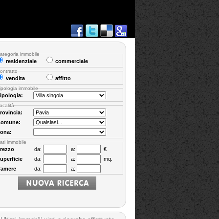
ategoria immobile
residenziale
commerciale
ontratto
vendita
affitto
ipologia immobile
ipologia:
ocalità
rovincia:
omune:
ona:
ati immobile
rezzo
da:
a:
€
uperficie
da:
a:
mq.
amere
da:
a: