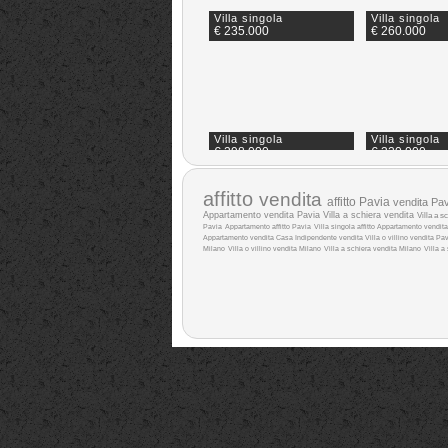
Villa singola
Villa singola
€ 235.000
€ 260.000
Villa singola
Villa singola
€ 298.000
€ 320.000
affitto
vendita
affitto Pavia
vendita Pav
Appartamento vendita Pavia
Villa a schiera vendita
Villa a sc
Pavia
Appartamento affitto Pavia
Villa singola affitto
Appartamento vendita
Appartamento vendita
Casa Indipendente vendita
Villa o villino vendita Pa
Milano
Villa o villino vendita Milano
Villa a schiera vendita Milano
Villa a
Villa singola
Villa singola
€ 375.000
€ 380.000
Villa singola
Villa singola
€ 420.000
€ 485.000