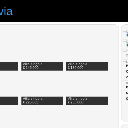
via
C
C
T
T
L
Villa singola
Villa singola
P
€ 145.000
€ 180.000
C
Z
D
P
S
C
Villa singola
Villa singola
€ 225.000
€ 235.000